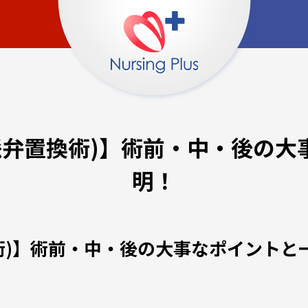
動脈弁置換術)】術前・中・後の
明！
換術)】術前・中・後の大事なポイント