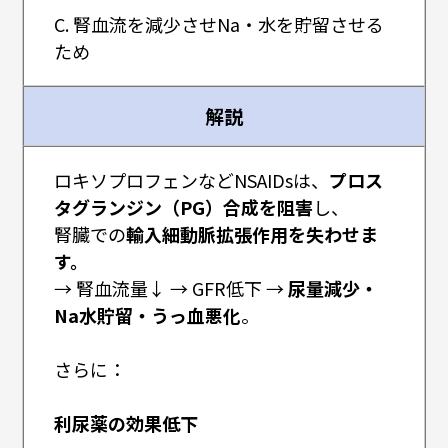
C. 腎血流を減少させNa・水を貯留させる
ため
解説
ロキソプロフェンなどNSAIDsは、
プロス
タグランジン（PG）合成を阻害
し、
腎臓での
輸入細動脈拡張作用を失わせま
す。
→ 腎血流量↓ → GFR低下 →
尿量減少・
Na水貯留・うっ血悪化
。
さらに：
利尿薬の効果低下