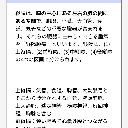
縦隔は、
胸の中心にある左右の肺の間に
ある空間
で、胸腺、心臓、大血管、食
道、気管などの重要な臓器が含まれま
す。 それらの臓器に由来してできる腫瘍
を「縦隔腫瘍」といいます。 縦隔は、(1)
上縦隔、(2)前縦隔、(3)中縦隔、(4)後縦隔
の4つの区画に分けられます。
上縦隔：気管、食道、胸管、大動脈弓と
そこから枝分かれする血管、腕頭静脈、
上大静脈、迷走神経、横隔神経、反回神
経、胸腺を含む
前縦隔：狭い場所で心嚢外膜とつながる