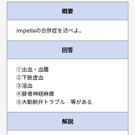
概要
Impellaの合併症を述べよ。
回答
①出血・血腫
②下肢虚血
③溶血
④腓骨神経麻痺
⑤大動脈弁トラブル 等がある
解説