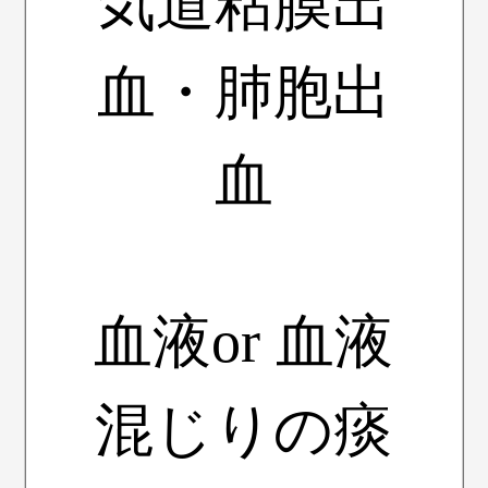
気道粘膜出
血・肺胞出
血
血液or 血液
混じりの痰