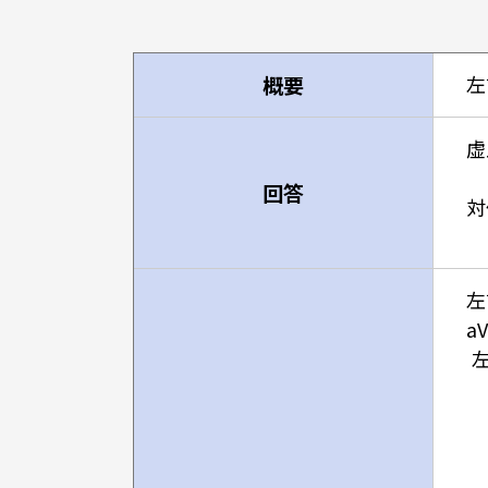
概要
左
虚血
回答
対
左
a