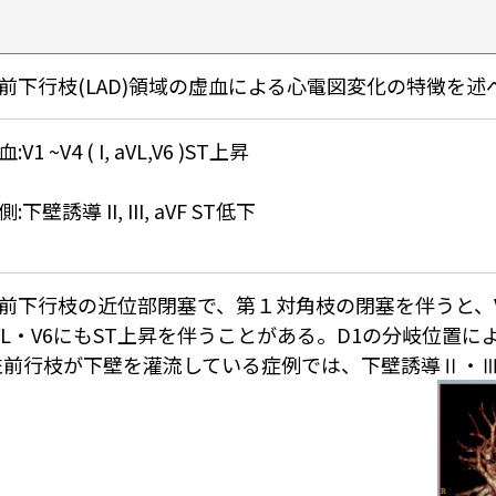
前下行枝(LAD)領域の虚血による心電図変化の特徴を述
:V1 ~V4 ( I, aVL,V6 )ST上昇
側:下壁誘導 II, III, aVF ST低下
前下行枝の近位部閉塞で、第１対角枝の閉塞を伴うと、V
VL・V6にもST上昇を伴うことがある。D1の分岐位置に
左前行枝が下壁を灌流している症例では、下壁誘導Ⅱ・Ⅲ・