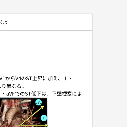
べよ
1からV4のST上昇に加え、Ⅰ・
より異なる。
aVFでのST低下は、下壁梗塞によ